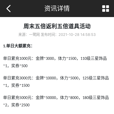
资讯详情
周末五倍返利五倍道具活动
来源：一鹭网 发布时间：
2021-10-28 14:58:53
单日大额
累充：
1.
单
日累充
元：
金牌
，体力
，
级三星饰品
100
0
*3000
*1500
110
，奖券
*1
*500
单
日累充
元：
金牌
，体力
，
级三星饰品
3000
*10000
*5000
125
，奖券
*1
*1500
单
日累充
元：
金牌
，体力
，
级三星饰品
5000
*50000
*8000
180
，奖券
*2
*2500