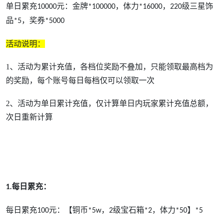
单日累充
元：
金牌
，体力
，
级三星饰
10000
*100000
*16000
220
品
，奖券
*5
*5000
活动说明：
1、
活动为累计充值，
各档位奖励不叠加，只能领取最高档为
的奖励
，每个账号每日每档仅可以领取一次
2、
活动为单日累计充值，仅计算单日内玩家累计充值总额，
次日重新计算
每日累充：
1.
每日累充
元：
【铜币
，
级宝石箱
，体力
】
100
*5w
2
*2
*50
*5