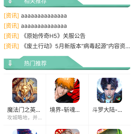
相关推荐
[资讯]
aaaaaaaaaaaaaa
[资讯]
aaaaaaaaaaaaaa
[资讯]
《原始传奇H5》关服公告
[资讯]
《废土行动》5月新版本“病毒起源”内容资料
热门推荐
魔法门之英雄无敌：王朝
境界-斩魂之刃（DC）
斗罗大陆-斗神再临
攻城略地，并肩征战亚山世界。