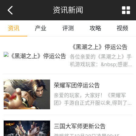
资讯新闻
资讯
产业
评测
攻略
视频
《黑潮之上》停运公告
各位亲爱的《黑潮之上》手
机游戏玩家：&nbsp;感谢
您一直以来给予《黑潮之
上》手机游戏的支持与厚
荣耀军团停运公告
爱！由于游戏开发运营策略
的调整，《黑潮之上》手机
亲爱的玩家，大家好！《荣耀军
游戏将于2022年3月14日
团》手游自正式开服以来,得到了
15时终止运营，现将终止运
广大玩家的大力支持,我们由衷感
营相关事项通知如下：
谢各位玩家的厚爱!由于各方面的
&nbsp;1.&nbsp;2022年1月
原因,我们即将停止对游戏《荣耀
三国大军师更新公告
12日14时：关闭全平台下
军团》的后期运营,对此给您造成