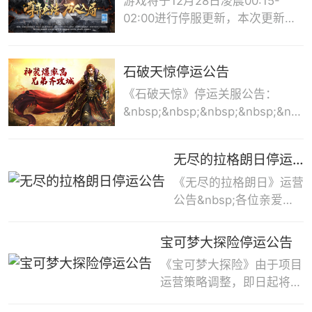
游戏将于12月28日凌晨00:15-
载入口，玩家将无法下载本
的不便,我们表示深深的歉意!停运
02:00进行停服更新，本次更新前
游戏，同时停止游戏充值、
具体安排如下：1、2022年1月28
部分活动会提前结束，还请您仔细
新用户注册；2. 2022年3
日，停止游戏充值功能，届时，玩
查看活动时间进行确认！更新过程
月14日15时：正式停止游
家游戏角色将无法进行充值，但已
可能会根据实际情况提前或延后。
石破天惊停运公告
戏运营，关闭游戏服务器。
充值的元宝可以正常使用。2、
届时主公们将无法进入游戏，感谢
《石破天惊》停运关服公告：
注：游戏服务器关闭后，游
2022年2月28日，正式停止游戏运
各位主公对游戏的热爱与支持！更
&nbsp;&nbsp;&nbsp;&nbsp;&nbsp
戏内的所有帐号数据及角色
营，关闭游戏服务器，届时玩家将
新内容如下：一、新增可进阶天命
亲爱的各位玩家，由于各种原因，
资料等（包括但不限于人物
无法登录游戏。补偿方案：玩家请
武将：吕布。技能强化：善战无
经慎重评估后决定《石破天惊》将
角色、水滴、道具、素材
在1月28日-2月15日领取游戏内
前：身先士卒的效果由进入战斗后
无尽的拉格朗日停运公告
于12月30日15:00正式停止游戏运
等）信息将被全部清空。感
20000点券补偿。若您未在前述期
的第一次攻击变为每次战斗可多次
营并关闭服务器，具体安排如下：
《无尽的拉格朗日》运营
谢一直以来支持《黑潮之
内参加补偿活动，则视为自动放弃
触发二、部分细节优化
&nbsp;&nbsp;&nbsp;&nbsp;&nbsp
公告&nbsp;各位亲爱的
上》手机游戏的广大玩家，
补偿权力。最后再次感谢所有玩家
年10月15日15:00起不再开启新
手机游戏玩家：感谢您一
自停运公告发布之日起至
对《荣耀军团》的爱护与帮助，由
服、
直以来给予《无尽的拉格
2022年3月14日15时止，
此给您造成的不便，我们表示诚挚
宝可梦大探险停运公告
&nbsp;&nbsp;&nbsp;&nbsp;&nbsp
朗日》一鹭游戏渠道版本
《黑潮之上》现有玩家游戏
的歉意，敬请谅解。《荣耀军团》
《宝可梦大探险》由于项目
年12月15日15:00起关闭充值、注
手机游戏的支持与厚爱！
帐号中尚未使用的水滴可继
运营组2021/12/29
运营策略调整，即日起将安
册等功能服务；
由于平台合作运营策略的
续使用，希望各位能继续在
排全部渠道下架停运.具体
&nbsp;&nbsp;&nbsp;&nbsp;&nbsp
调整，《无尽的拉格朗
游戏中欢享快乐生活。以上