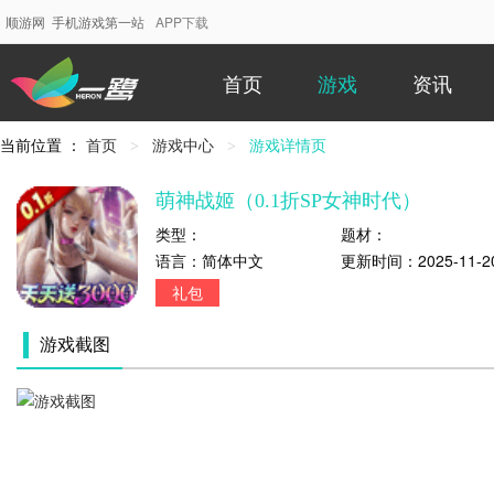
顺游网 手机游戏第一站
APP下载
首页
游戏
资讯
当前位置 ：
首页
游戏中心
当
游戏详情页
前
位
萌神战姬（0.1折SP女神时代）
置：
类型：
题材：
语言：
简体中文
更新时间：
2025-11-2
礼包
游戏截图