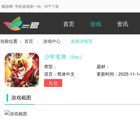
顺游网 手机游戏第一站
APP下载
首页
游戏
资讯
当前位置 ：
首页
游戏中心
当
游戏详情页
前
位
少年名将（bm）
置：
类型：
题材：
语言：
简体中文
更新时间：
2025-11-1
礼包
游戏截图