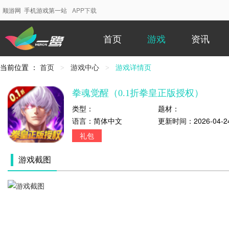
顺游网 手机游戏第一站
APP下载
首页
游戏
资讯
当前位置 ：
首页
游戏中心
当
游戏详情页
前
位
拳魂觉醒（0.1折拳皇正版授权）
置：
类型：
题材：
语言：
简体中文
更新时间：
2026-04-2
礼包
游戏截图